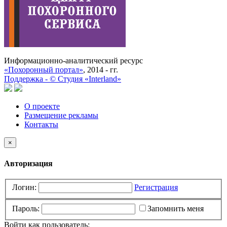
Информационно-аналитический ресурс
«Похоронный портал»
, 2014 - гг.
Поддержка -
©
Cтудия «Interland»
О проекте
Размещение рекламы
Контакты
×
Авторизация
Логин:
Регистрация
Пароль:
Запомнить меня
Войти как пользователь: