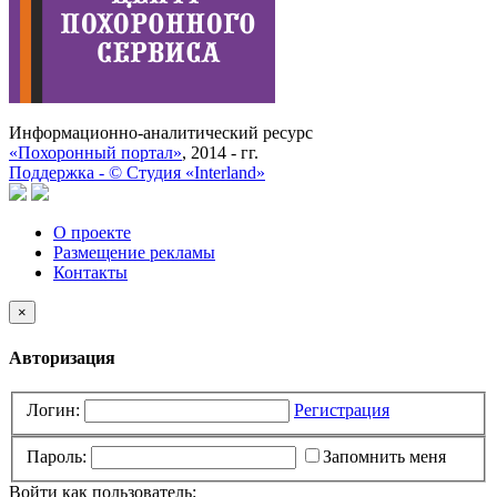
Информационно-аналитический ресурс
«Похоронный портал»
, 2014 - гг.
Поддержка -
©
Cтудия «Interland»
О проекте
Размещение рекламы
Контакты
×
Авторизация
Логин:
Регистрация
Пароль:
Запомнить меня
Войти как пользователь: