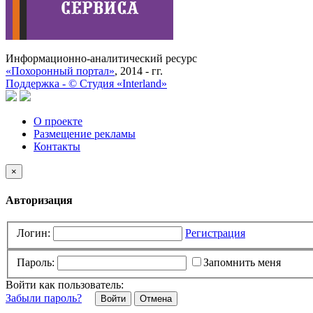
Информационно-аналитический ресурс
«Похоронный портал»
, 2014 - гг.
Поддержка -
©
Cтудия «Interland»
О проекте
Размещение рекламы
Контакты
×
Авторизация
Логин:
Регистрация
Пароль:
Запомнить меня
Войти как пользователь:
Забыли пароль?
Отмена