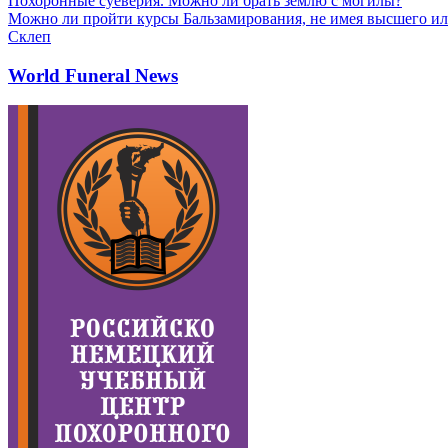
Похоронные суеверия. Можно ли брать землю с могилы?
Можно ли пройти курсы Бальзамирования, не имея высшего ил
Склеп
World Funeral News