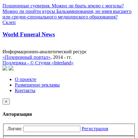
Похоронные суеверия. Можно ли брать землю с могилы?
Можно ли пройти курсы Бальзамирования, не имея высшего
или средне-специального медицинского образования?
Склеп
World Funeral News
Информационно-аналитический ресурс
«Похоронный портал»
, 2014 - гг.
Поддержка -
©
Cтудия «Interland»
О проекте
Размещение рекламы
Контакты
×
Авторизация
Логин:
Регистрация