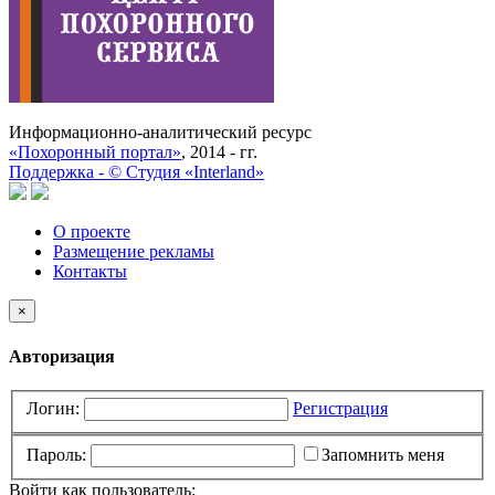
Информационно-аналитический ресурс
«Похоронный портал»
, 2014 - гг.
Поддержка -
©
Cтудия «Interland»
О проекте
Размещение рекламы
Контакты
×
Авторизация
Логин:
Регистрация
Пароль:
Запомнить меня
Войти как пользователь: