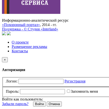
Информационно-аналитический ресурс
«Похоронный портал»
, 2014 - гг.
Поддержка -
©
Cтудия «Interland»
О проекте
Размещение рекламы
Контакты
×
Авторизация
Логин:
Регистрация
Пароль:
Запомнить меня
Войти как пользователь:
Забыли пароль?
Отмена