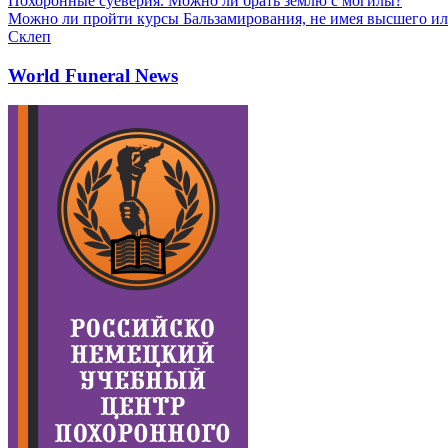
Похоронные суеверия. Можно ли брать землю с могилы?
Можно ли пройти курсы Бальзамирования, не имея высшего ил
Склеп
World Funeral News