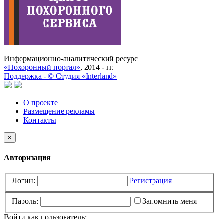
Информационно-аналитический ресурс
«Похоронный портал»
, 2014 - гг.
Поддержка -
©
Cтудия «Interland»
О проекте
Размещение рекламы
Контакты
×
Авторизация
Логин:
Регистрация
Пароль:
Запомнить меня
Войти как пользователь: