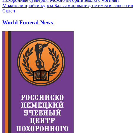
Похоронные суеверия. Можно ли брать землю с могилы?
Можно ли пройти курсы Бальзамирования, не имея высшего ил
Склеп
World Funeral News