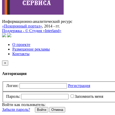
Информационно-аналитический ресурс
«Похоронный портал»
, 2014 - гг.
Поддержка -
©
Cтудия «Interland»
О проекте
Размещение рекламы
Контакты
×
Авторизация
Логин:
Регистрация
Пароль:
Запомнить меня
Войти как пользователь:
Забыли пароль?
Отмена