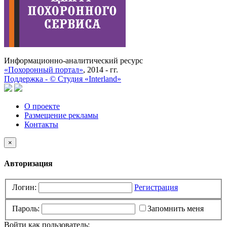
Информационно-аналитический ресурс
«Похоронный портал»
, 2014 - гг.
Поддержка -
©
Cтудия «Interland»
О проекте
Размещение рекламы
Контакты
×
Авторизация
Логин:
Регистрация
Пароль:
Запомнить меня
Войти как пользователь: