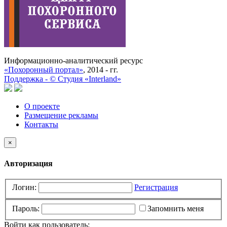
Информационно-аналитический ресурс
«Похоронный портал»
, 2014 - гг.
Поддержка -
©
Cтудия «Interland»
О проекте
Размещение рекламы
Контакты
×
Авторизация
Логин:
Регистрация
Пароль:
Запомнить меня
Войти как пользователь: