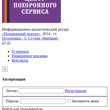
Информационно-аналитический ресурс
«Похоронный портал»
, 2014 - гг.
Поддержка -
©
Cтудия «Interland»
О проекте
Размещение рекламы
Контакты
×
Авторизация
Логин:
Регистрация
Пароль:
Запомнить меня
Войти как пользователь: