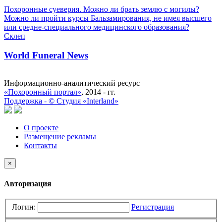
Похоронные суеверия. Можно ли брать землю с могилы?
Можно ли пройти курсы Бальзамирования, не имея высшего
или средне-специального медицинского образования?
Склеп
World Funeral News
Информационно-аналитический ресурс
«Похоронный портал»
, 2014 - гг.
Поддержка -
©
Cтудия «Interland»
О проекте
Размещение рекламы
Контакты
×
Авторизация
Логин:
Регистрация