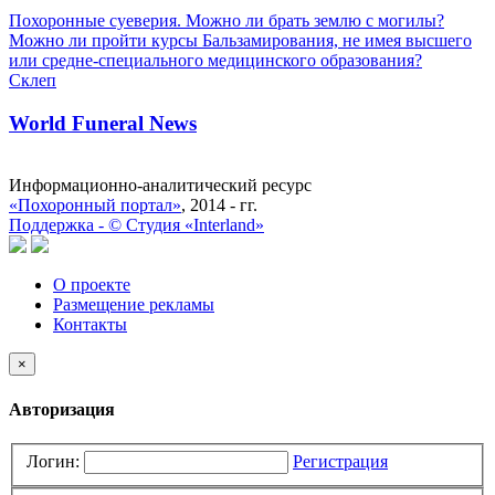
Похоронные суеверия. Можно ли брать землю с могилы?
Можно ли пройти курсы Бальзамирования, не имея высшего
или средне-специального медицинского образования?
Склеп
World Funeral News
Информационно-аналитический ресурс
«Похоронный портал»
, 2014 - гг.
Поддержка -
©
Cтудия «Interland»
О проекте
Размещение рекламы
Контакты
×
Авторизация
Логин:
Регистрация