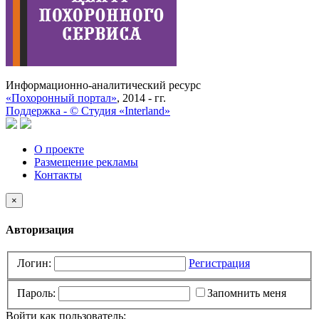
Информационно-аналитический ресурс
«Похоронный портал»
, 2014 - гг.
Поддержка -
©
Cтудия «Interland»
О проекте
Размещение рекламы
Контакты
×
Авторизация
Логин:
Регистрация
Пароль:
Запомнить меня
Войти как пользователь: