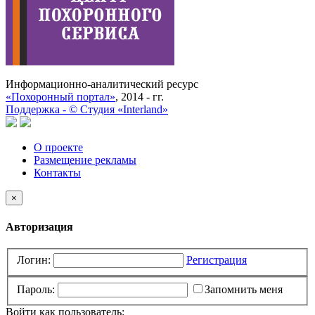
Информационно-аналитический ресурс
«Похоронный портал»
, 2014 - гг.
Поддержка -
©
Cтудия «Interland»
О проекте
Размещение рекламы
Контакты
×
Авторизация
Логин:
Регистрация
Пароль:
Запомнить меня
Войти как пользователь: