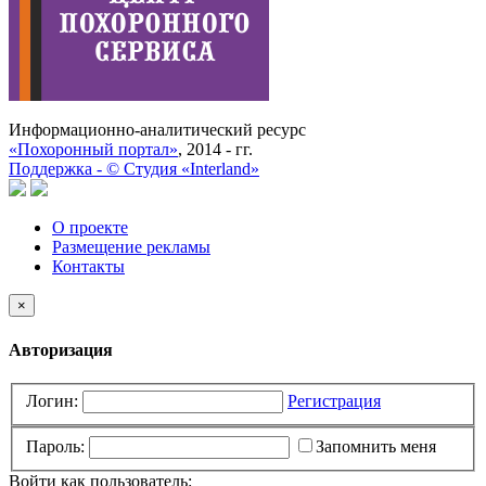
Информационно-аналитический ресурс
«Похоронный портал»
, 2014 - гг.
Поддержка -
©
Cтудия «Interland»
О проекте
Размещение рекламы
Контакты
×
Авторизация
Логин:
Регистрация
Пароль:
Запомнить меня
Войти как пользователь: