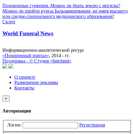
Похоронные суеверия. Можно ли брать землю с могилы?
Можно ли пройти курсы Бальзамирования, не имея высшего
или средне-специального медицинского образования?
Склеп
World Funeral News
Информационно-аналитический ресурс
«Похоронный портал»
, 2014 - гг.
Поддержка -
©
Cтудия «Interland»
О проекте
Размещение рекламы
Контакты
×
Авторизация
Логин:
Регистрация