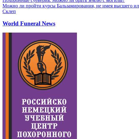
Похоронные суеверия. Можно ли брать землю с могилы?
Можно ли пройти курсы Бальзамирования, не имея высшего ил
Склеп
World Funeral News