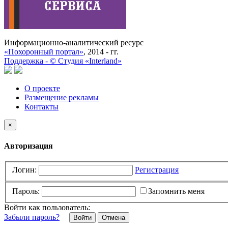
Информационно-аналитический ресурс
«Похоронный портал»
, 2014 - гг.
Поддержка -
©
Cтудия «Interland»
О проекте
Размещение рекламы
Контакты
×
Авторизация
Логин:
Регистрация
Пароль:
Запомнить меня
Войти как пользователь:
Забыли пароль?
Отмена