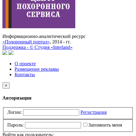
Информационно-аналитический ресурс
«Похоронный портал»
, 2014 - гг.
Поддержка -
©
Cтудия «Interland»
О проекте
Размещение рекламы
Контакты
×
Авторизация
Логин:
Регистрация
Пароль:
Запомнить меня
Войти как пользователь: