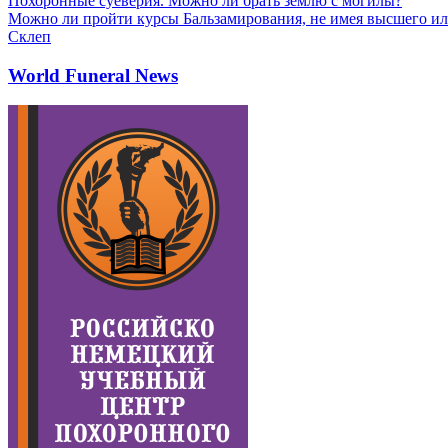
Похоронные суеверия. Можно ли брать землю с могилы?
Можно ли пройти курсы Бальзамирования, не имея высшего ил
Склеп
World Funeral News