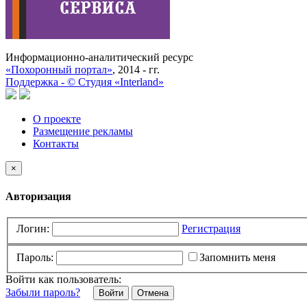
Информационно-аналитический ресурс
«Похоронный портал»
, 2014 - гг.
Поддержка -
©
Cтудия «Interland»
О проекте
Размещение рекламы
Контакты
×
Авторизация
Логин:
Регистрация
Пароль:
Запомнить меня
Войти как пользователь:
Забыли пароль?
Отмена