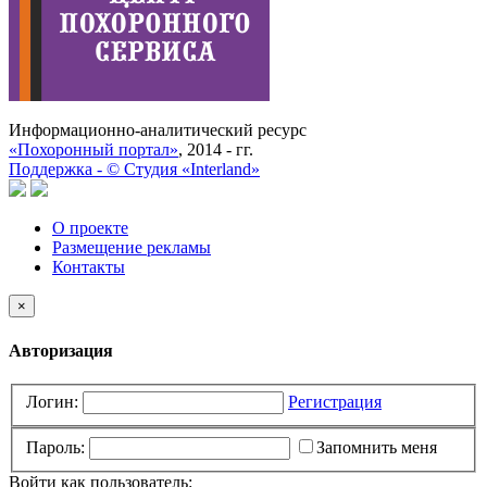
Информационно-аналитический ресурс
«Похоронный портал»
, 2014 - гг.
Поддержка -
©
Cтудия «Interland»
О проекте
Размещение рекламы
Контакты
×
Авторизация
Логин:
Регистрация
Пароль:
Запомнить меня
Войти как пользователь: