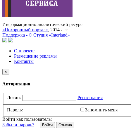
Информационно-аналитический ресурс
«Похоронный портал»
, 2014 - гг.
Поддержка -
©
Cтудия «Interland»
О проекте
Размещение рекламы
Контакты
×
Авторизация
Логин:
Регистрация
Пароль:
Запомнить меня
Войти как пользователь:
Забыли пароль?
Отмена