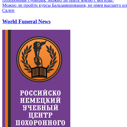
Похоронные суеверия. Можно ли брать землю с могилы?
Можно ли пройти курсы Бальзамирования, не имея высшего ил
Склеп
World Funeral News