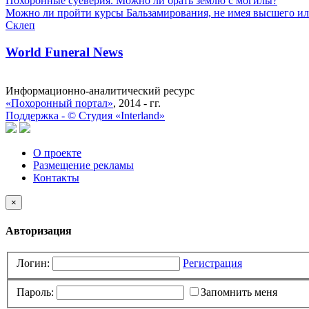
Похоронные суеверия. Можно ли брать землю с могилы?
Можно ли пройти курсы Бальзамирования, не имея высшего ил
Склеп
World Funeral News
Информационно-аналитический ресурс
«Похоронный портал»
, 2014 - гг.
Поддержка -
©
Cтудия «Interland»
О проекте
Размещение рекламы
Контакты
×
Авторизация
Логин:
Регистрация
Пароль:
Запомнить меня