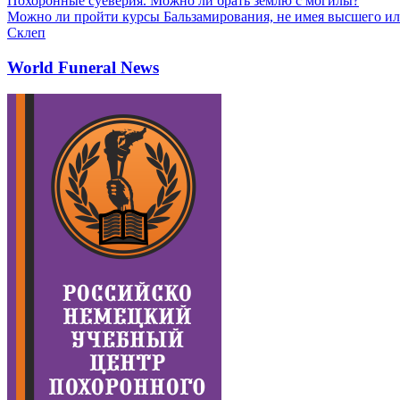
Похоронные суеверия. Можно ли брать землю с могилы?
Можно ли пройти курсы Бальзамирования, не имея высшего ил
Склеп
World Funeral News