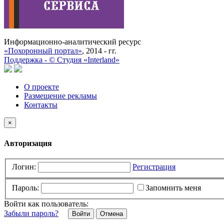
Информационно-аналитический ресурс
«Похоронный портал»
, 2014 - гг.
Поддержка -
©
Cтудия «Interland»
О проекте
Размещение рекламы
Контакты
×
Авторизация
Логин:
Регистрация
Пароль:
Запомнить меня
Войти как пользователь:
Забыли пароль?
Отмена