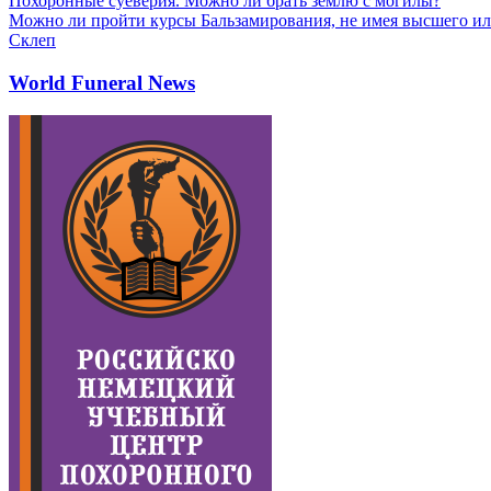
Похоронные суеверия. Можно ли брать землю с могилы?
Можно ли пройти курсы Бальзамирования, не имея высшего ил
Склеп
World Funeral News