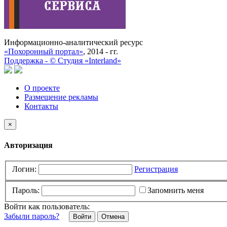
Информационно-аналитический ресурс
«Похоронный портал»
, 2014 - гг.
Поддержка -
©
Cтудия «Interland»
О проекте
Размещение рекламы
Контакты
×
Авторизация
Логин:
Регистрация
Пароль:
Запомнить меня
Войти как пользователь:
Забыли пароль?
Отмена