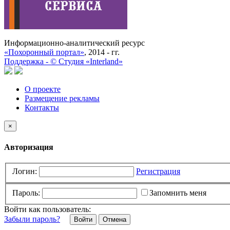
Информационно-аналитический ресурс
«Похоронный портал»
, 2014 - гг.
Поддержка -
©
Cтудия «Interland»
О проекте
Размещение рекламы
Контакты
×
Авторизация
Логин:
Регистрация
Пароль:
Запомнить меня
Войти как пользователь:
Забыли пароль?
Отмена