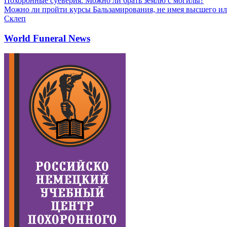
Похоронные суеверия. Можно ли брать землю с могилы?
Можно ли пройти курсы Бальзамирования, не имея высшего ил
Склеп
World Funeral News