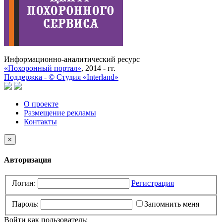
Информационно-аналитический ресурс
«Похоронный портал»
, 2014 - гг.
Поддержка -
©
Cтудия «Interland»
О проекте
Размещение рекламы
Контакты
×
Авторизация
Логин:
Регистрация
Пароль:
Запомнить меня
Войти как пользователь: