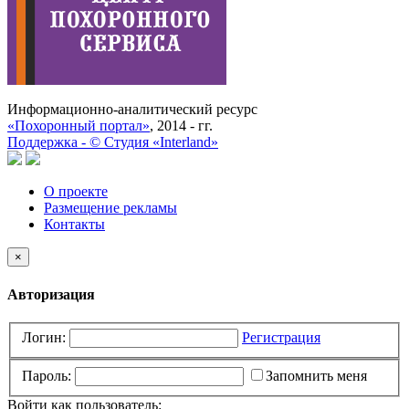
Информационно-аналитический ресурс
«Похоронный портал»
, 2014 - гг.
Поддержка -
©
Cтудия «Interland»
О проекте
Размещение рекламы
Контакты
×
Авторизация
Логин:
Регистрация
Пароль:
Запомнить меня
Войти как пользователь: