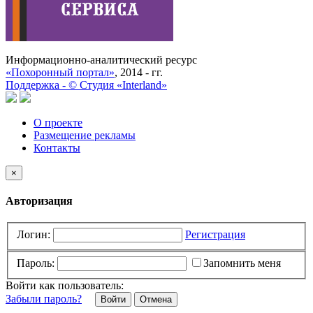
Информационно-аналитический ресурс
«Похоронный портал»
, 2014 - гг.
Поддержка -
©
Cтудия «Interland»
О проекте
Размещение рекламы
Контакты
×
Авторизация
Логин:
Регистрация
Пароль:
Запомнить меня
Войти как пользователь:
Забыли пароль?
Отмена