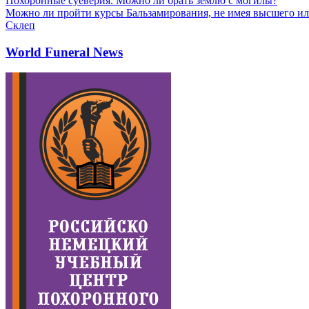
Похоронные суеверия. Можно ли брать землю с могилы?
Можно ли пройти курсы Бальзамирования, не имея высшего ил
Склеп
World Funeral News