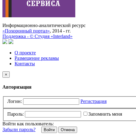
Информационно-аналитический ресурс
«Похоронный портал»
, 2014 - гг.
Поддержка -
©
Cтудия «Interland»
О проекте
Размещение рекламы
Контакты
×
Авторизация
Логин:
Регистрация
Пароль:
Запомнить меня
Войти как пользователь:
Забыли пароль?
Отмена