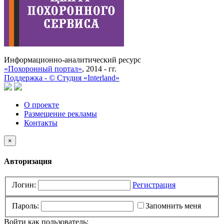
Информационно-аналитический ресурс
«Похоронный портал»
, 2014 - гг.
Поддержка -
©
Cтудия «Interland»
О проекте
Размещение рекламы
Контакты
×
Авторизация
Логин:
Регистрация
Пароль:
Запомнить меня
Войти как пользователь: