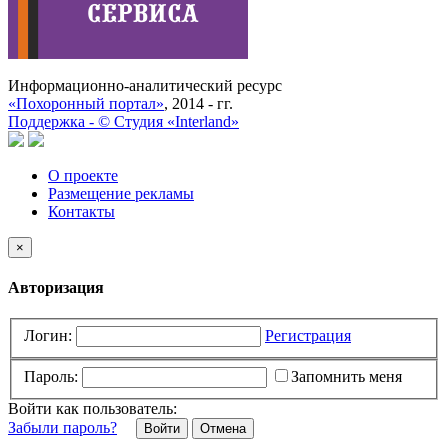
Информационно-аналитический ресурс
«Похоронный портал»
, 2014 - гг.
Поддержка -
©
Cтудия «Interland»
О проекте
Размещение рекламы
Контакты
×
Авторизация
Логин:
Регистрация
Пароль:
Запомнить меня
Войти как пользователь:
Забыли пароль?
Отмена