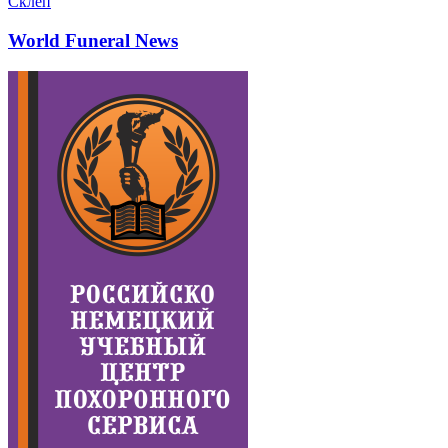
Склеп
World Funeral News