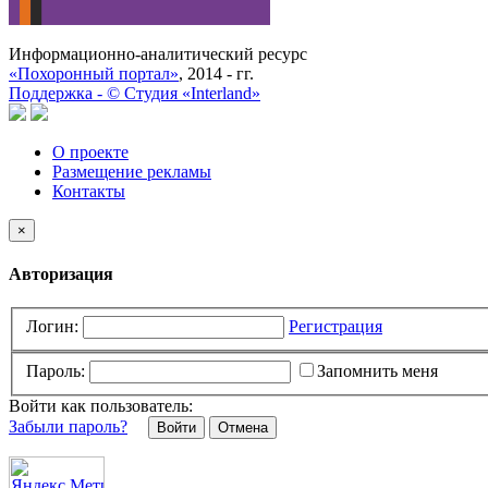
Информационно-аналитический ресурс
«Похоронный портал»
, 2014 - гг.
Поддержка -
©
Cтудия «Interland»
О проекте
Размещение рекламы
Контакты
×
Авторизация
Логин:
Регистрация
Пароль:
Запомнить меня
Войти как пользователь:
Забыли пароль?
Отмена