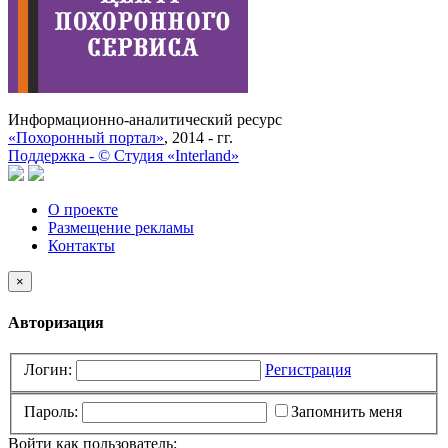
Информационно-аналитический ресурс
«Похоронный портал»
, 2014 - гг.
Поддержка -
©
Cтудия «Interland»
О проекте
Размещение рекламы
Контакты
×
Авторизация
Логин:
Регистрация
Пароль:
Запомнить меня
Войти как пользователь: