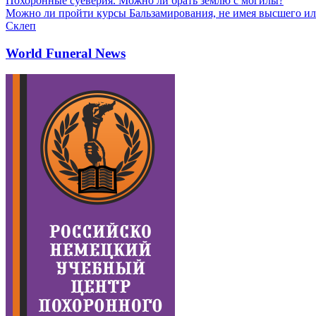
Похоронные суеверия. Можно ли брать землю с могилы?
Можно ли пройти курсы Бальзамирования, не имея высшего ил
Склеп
World Funeral News