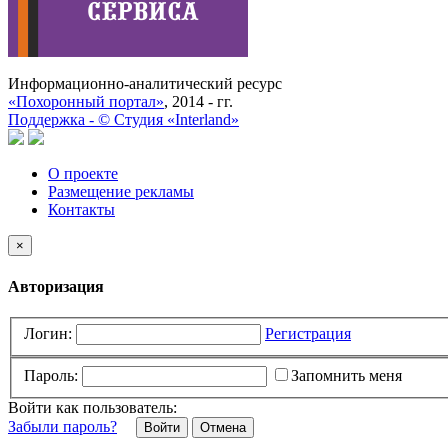
Информационно-аналитический ресурс
«Похоронный портал»
, 2014 - гг.
Поддержка -
©
Cтудия «Interland»
О проекте
Размещение рекламы
Контакты
×
Авторизация
Логин:
Регистрация
Пароль:
Запомнить меня
Войти как пользователь:
Забыли пароль?
Отмена