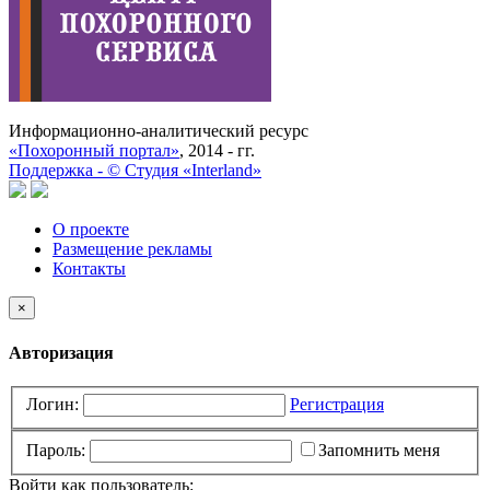
Информационно-аналитический ресурс
«Похоронный портал»
, 2014 - гг.
Поддержка -
©
Cтудия «Interland»
О проекте
Размещение рекламы
Контакты
×
Авторизация
Логин:
Регистрация
Пароль:
Запомнить меня
Войти как пользователь: