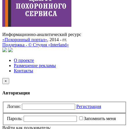
Информационно-аналитический ресурс
«Похоронный портал»
, 2014 - гг.
Поддержка -
©
Cтудия «Interland»
О проекте
Размещение рекламы
Контакты
×
Авторизация
Логин:
Регистрация
Пароль:
Запомнить меня
Войти как пользователь: