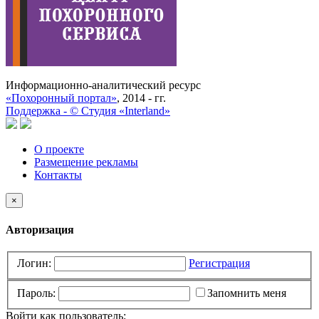
Информационно-аналитический ресурс
«Похоронный портал»
, 2014 - гг.
Поддержка -
©
Cтудия «Interland»
О проекте
Размещение рекламы
Контакты
×
Авторизация
Логин:
Регистрация
Пароль:
Запомнить меня
Войти как пользователь: