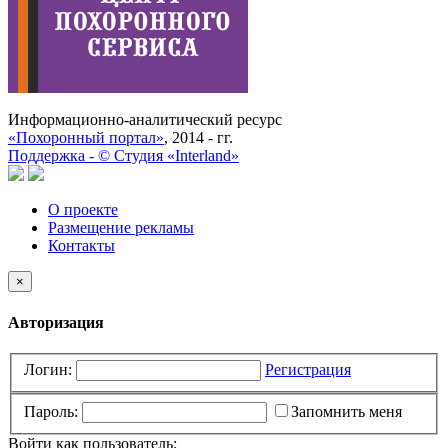
Информационно-аналитический ресурс
«Похоронный портал»
, 2014 - гг.
Поддержка -
©
Cтудия «Interland»
О проекте
Размещение рекламы
Контакты
×
Авторизация
Логин:
Регистрация
Пароль:
Запомнить меня
Войти как пользователь: