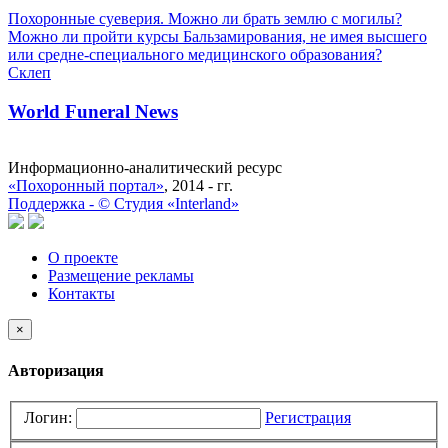
Похоронные суеверия. Можно ли брать землю с могилы?
Можно ли пройти курсы Бальзамирования, не имея высшего
или средне-специального медицинского образования?
Склеп
World Funeral News
Информационно-аналитический ресурс
«Похоронный портал»
, 2014 - гг.
Поддержка -
©
Cтудия «Interland»
О проекте
Размещение рекламы
Контакты
×
Авторизация
Логин:
Регистрация