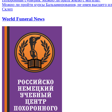
Похоронные суеверия. Можно ли брать землю с могилы?
Можно ли пройти курсы Бальзамирования, не имея высшего ил
Склеп
World Funeral News