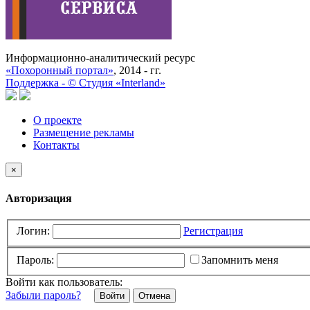
Информационно-аналитический ресурс
«Похоронный портал»
, 2014 - гг.
Поддержка -
©
Cтудия «Interland»
О проекте
Размещение рекламы
Контакты
×
Авторизация
Логин:
Регистрация
Пароль:
Запомнить меня
Войти как пользователь:
Забыли пароль?
Отмена