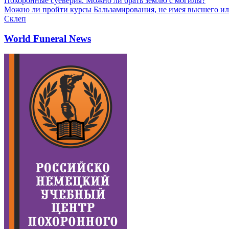
Похоронные суеверия. Можно ли брать землю с могилы?
Можно ли пройти курсы Бальзамирования, не имея высшего ил
Склеп
World Funeral News