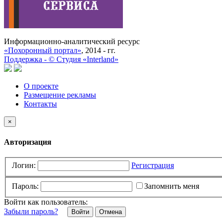
Информационно-аналитический ресурс
«Похоронный портал»
, 2014 - гг.
Поддержка -
©
Cтудия «Interland»
О проекте
Размещение рекламы
Контакты
×
Авторизация
Логин:
Регистрация
Пароль:
Запомнить меня
Войти как пользователь:
Забыли пароль?
Отмена