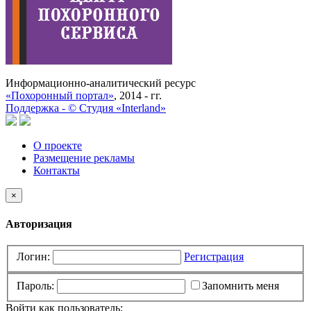
Информационно-аналитический ресурс
«Похоронный портал»
, 2014 - гг.
Поддержка -
©
Cтудия «Interland»
О проекте
Размещение рекламы
Контакты
×
Авторизация
Логин:
Регистрация
Пароль:
Запомнить меня
Войти как пользователь: