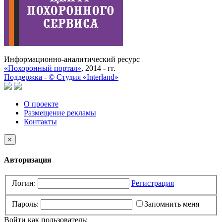
Информационно-аналитический ресурс
«Похоронный портал»
, 2014 - гг.
Поддержка -
©
Cтудия «Interland»
О проекте
Размещение рекламы
Контакты
×
Авторизация
Логин:
Регистрация
Пароль:
Запомнить меня
Войти как пользователь: