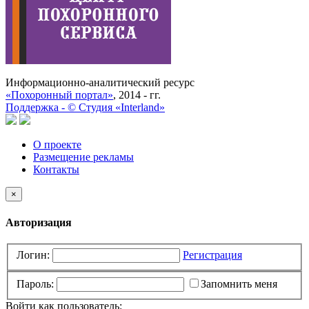
Информационно-аналитический ресурс
«Похоронный портал»
, 2014 - гг.
Поддержка -
©
Cтудия «Interland»
О проекте
Размещение рекламы
Контакты
×
Авторизация
Логин:
Регистрация
Пароль:
Запомнить меня
Войти как пользователь: