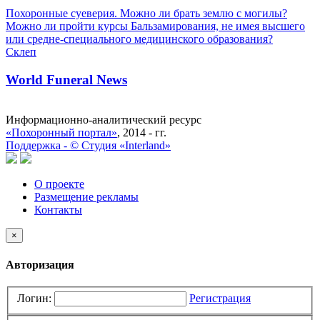
Похоронные суеверия. Можно ли брать землю с могилы?
Можно ли пройти курсы Бальзамирования, не имея высшего
или средне-специального медицинского образования?
Склеп
World Funeral News
Информационно-аналитический ресурс
«Похоронный портал»
, 2014 - гг.
Поддержка -
©
Cтудия «Interland»
О проекте
Размещение рекламы
Контакты
×
Авторизация
Логин:
Регистрация