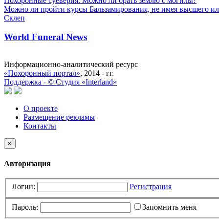
Похоронные суеверия. Можно ли брать землю с могилы?
Можно ли пройти курсы Бальзамирования, не имея высшего ил
Склеп
World Funeral News
Информационно-аналитический ресурс
«Похоронный портал»
, 2014 - гг.
Поддержка -
©
Cтудия «Interland»
О проекте
Размещение рекламы
Контакты
×
Авторизация
Логин:
Регистрация
Пароль:
Запомнить меня