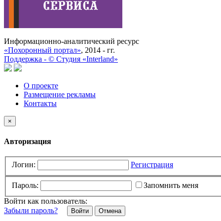
Информационно-аналитический ресурс
«Похоронный портал»
, 2014 - гг.
Поддержка -
©
Cтудия «Interland»
О проекте
Размещение рекламы
Контакты
×
Авторизация
Логин:
Регистрация
Пароль:
Запомнить меня
Войти как пользователь:
Забыли пароль?
Отмена