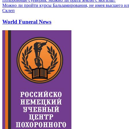
Похоронные суеверия. Можно ли брать землю с могилы?
Можно ли пройти курсы Бальзамирования, не имея высшего ил
Склеп
World Funeral News