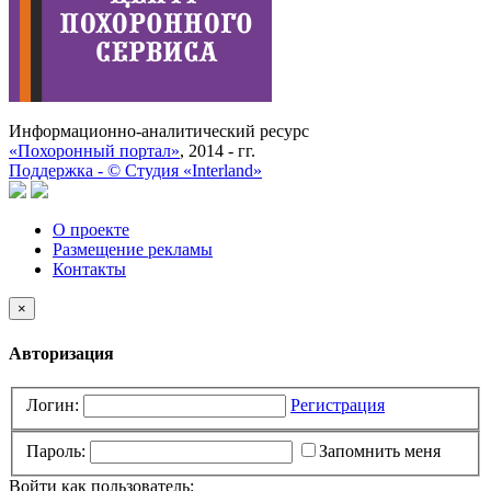
Информационно-аналитический ресурс
«Похоронный портал»
, 2014 - гг.
Поддержка -
©
Cтудия «Interland»
О проекте
Размещение рекламы
Контакты
×
Авторизация
Логин:
Регистрация
Пароль:
Запомнить меня
Войти как пользователь: