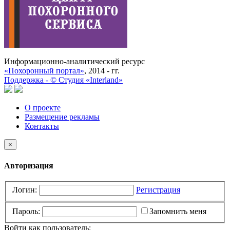
Информационно-аналитический ресурс
«Похоронный портал»
, 2014 - гг.
Поддержка -
©
Cтудия «Interland»
О проекте
Размещение рекламы
Контакты
×
Авторизация
Логин:
Регистрация
Пароль:
Запомнить меня
Войти как пользователь: